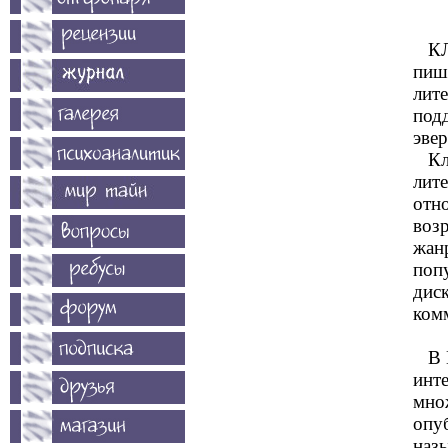
КЛИ
пиш
лит
под
эве
Клу
лите
отн
воз
жанр
поп
дис
ком
В И
инте
мно
опу
наз