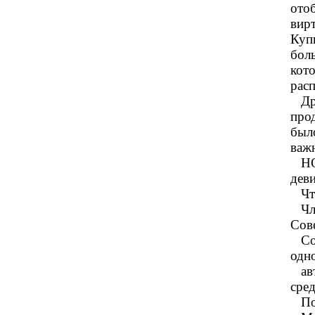
ото
вир
Купи
боль
кот
рас
Дру
про
был
важ
НОВ
деви
Что
Чле
Сов
Сов
одн
авт
сред
Пос