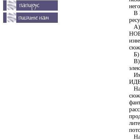
него
В Ин
ресу
А) 
НОВ
изве
сюж
Б) 
В) 
элек
Име
ИДЕ
Нам
сюж
фан
рас
прод
лите
пото
Наш