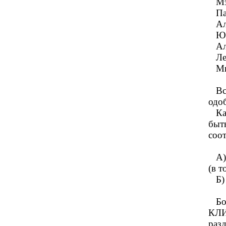
Мэр
Пав
Але
Юри
Але
Ле
Ми
Все
одоб
Каж
быт
соо
А) 
(в т
Б) 
Бол
КЛИ
раз