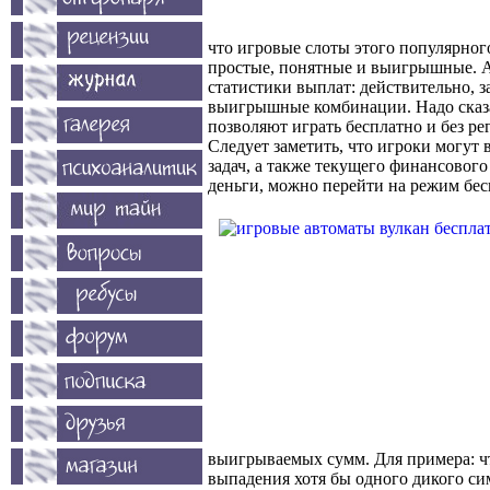
что игровые слоты этого популярног
простые, понятные и выигрышные. Аз
статистики выплат: действительно, 
выигрышные комбинации. Надо сказа
позволяют играть бесплатно и без ре
Следует заметить, что игроки могут
задач, а также текущего финансовог
деньги, можно перейти на режим бес
выигрываемых сумм. Для примера: ч
выпадения хотя бы одного дикого си