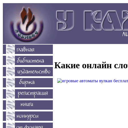
Какие онлайн сл